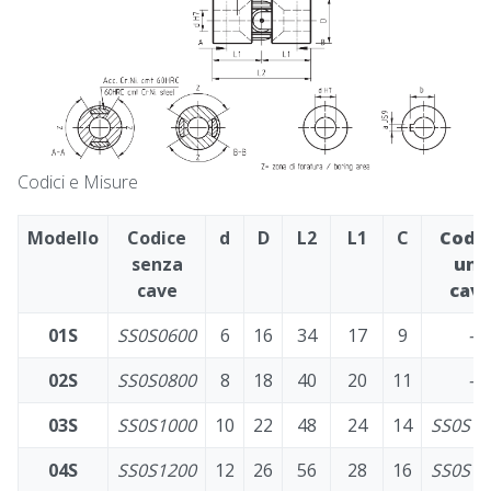
Codici e Misure
Modello
Codice
d
D
L2
L1
C
Codi
senza
una
cave
cav
01S
SS0S0600
6
16
34
17
9
-
02S
SS0S0800
8
18
40
20
11
-
03S
SS0S1000
10
22
48
24
14
SS0S10
04S
SS0S1200
12
26
56
28
16
SS0S12