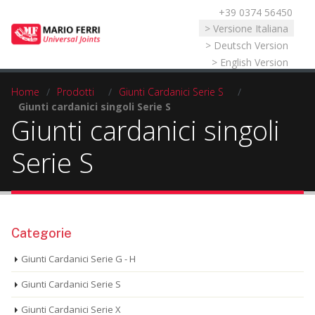
+39 0374 56450
Seleziona la tua lingua
> Versione Italiana
> Deutsch Version
> English Version
Home
/
Prodotti
/
Giunti Cardanici Serie S
/
Giunti cardanici singoli Serie S
Giunti cardanici singoli
Serie S
Categorie
Giunti Cardanici Serie G - H
Giunti Cardanici Serie S
Giunti Cardanici Serie X