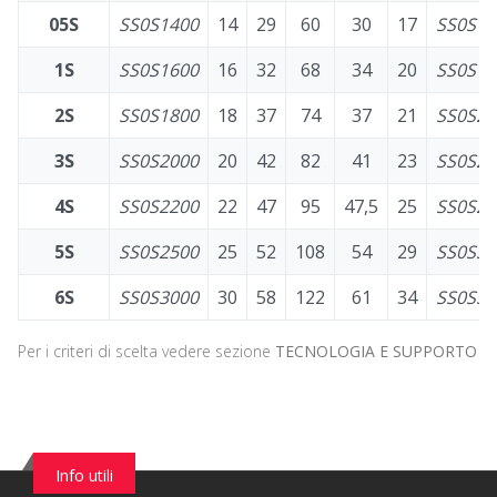
05S
SS0S1400
14
29
60
30
17
SS0S14
1S
SS0S1600
16
32
68
34
20
SS0S18
2S
SS0S1800
18
37
74
37
21
SS0S20
3S
SS0S2000
20
42
82
41
23
SS0S22
4S
SS0S2200
22
47
95
47,5
25
SS0S25
5S
SS0S2500
25
52
108
54
29
SS0S30
6S
SS0S3000
30
58
122
61
34
SS0S30
Per i criteri di scelta vedere sezione
TECNOLOGIA E SUPPORTO
Info utili