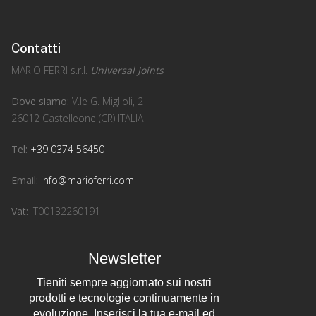
Contatti
MARIO FERRI s.r.l.
Universal Joints
Dove siamo:
V.le G. Miglioli, 2
26012 Castelleone (CR) ITALIA
Tel:
+39 0374 56450
Email:
info@marioferri.com
Vat:
IT00132260191
Newsletter
Tieniti sempre aggiornato sui nostri
prodotti e tecnologie continuamente in
evoluzione. Inserisci la tua e-mail ed