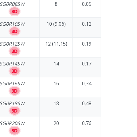
SG0R08SW
8
0,05
3D
SG0R10SW
10 (9,06)
0,12
3D
SG0R12SW
12 (11,15)
0,19
3D
SG0R14SW
14
0,17
3D
SG0R16SW
16
0,34
3D
SG0R18SW
18
0,48
3D
SG0R20SW
20
0,76
3D