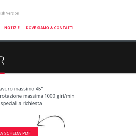
lish Version
NOTIZIE
DOVE SIAMO & CONTATTI
R
lavoro massimo 45°
i rotazione massima 1000 giri/min
speciali a richiesta
LA SCHEDA PDF