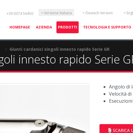
Seleziona la tua lingua
> Versione Italiana
> Deutsch Version
> Eng
+39 0374 56450
HOMEPAGE
AZIENDA
PRODOTTI
TECNOLOGIA E SUPPORTO
/
Giunti cardanici singoli innesto rapido Serie GR
ngoli innesto rapido Serie G
Angolo di 
Velocità d
Esecuzioni 
SCARICA 