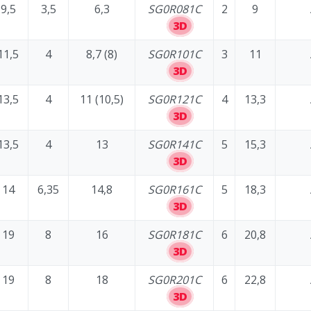
9,5
3,5
6,3
SG0R081C
2
9
3D
11,5
4
8,7 (8)
SG0R101C
3
11
3D
13,5
4
11 (10,5)
SG0R121C
4
13,3
3D
13,5
4
13
SG0R141C
5
15,3
3D
14
6,35
14,8
SG0R161C
5
18,3
3D
19
8
16
SG0R181C
6
20,8
3D
19
8
18
SG0R201C
6
22,8
3D