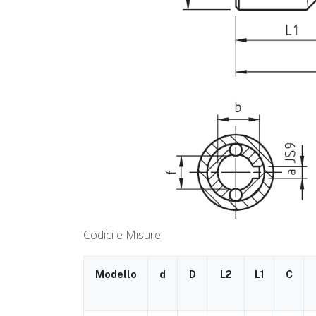
Codici e Misure
Modello
d
D
L2
L1
C