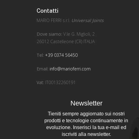
Contatti
MARIO FERRI s.r.l.
Universal Joints
Dove siamo:
V.le G. Miglioli, 2
26012 Castelleone (CR) ITALIA
Tel:
+39 0374 56450
Email:
info@marioferri.com
Vat:
IT00132260191
Newsletter
Tieniti sempre aggiornato sui nostri
prodotti e tecnologie continuamente in
evoluzione. Inserisci la tua e-mail ed
iscriviti alla newsletter.