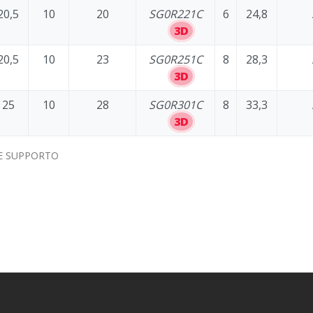
20,5
10
20
SG0R221C
6
24,8
3D
20,5
10
23
SG0R251C
8
28,3
3D
25
10
28
SG0R301C
8
33,3
3D
E SUPPORTO