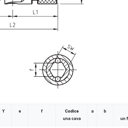
Y
e
f
Codice
a
b
una cava
un 