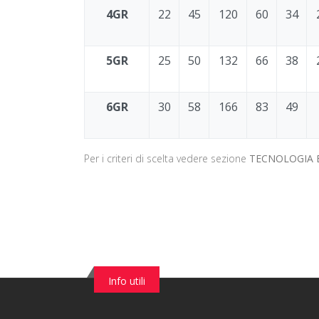
4GR
22
45
120
60
34
5GR
25
50
132
66
38
6GR
30
58
166
83
49
Per i criteri di scelta vedere sezione
TECNOLOGIA 
Info utili